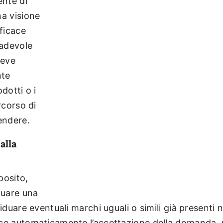
nte di
na visione
ficace
radevole
deve
nte
dotti o i
rcorso di
endere.
alla
posito,
tuare una
iduare eventuali marchi uguali o simili già presenti ne
sce automaticamente l’accettazione della domanda,