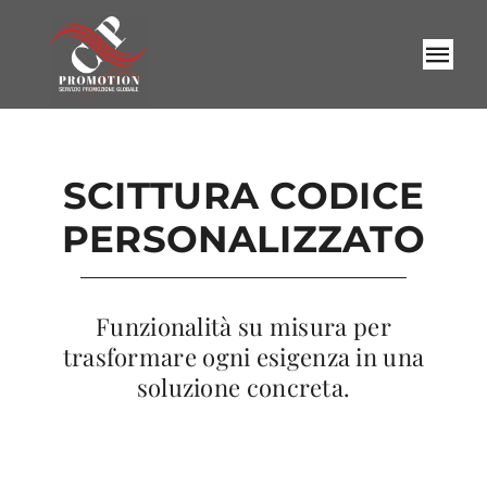
Salta
al
Tog
contenuto
Nav
Ho
Chi
SCITTURA CODICE
PERSONALIZZATO
Serv
Coll
Funzionalità su misura per
trasformare ogni esigenza in una
Rich
soluzione concreta.